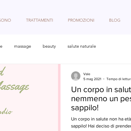
 SONO
TRATTAMENTI
PROMOZIONI
BLOG
re
massage
beauty
salute naturale
Vale
5 mag 2021
Tempo di lettur
Un corpo in salu
nemmeno un peso
sappilo!
Un corpo in salute non ha età
sappilo! Hai deciso di prender