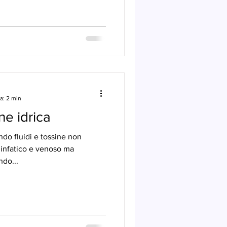
a: 2 min
ne idrica
ndo fluidi e tossine non
linfatico e venoso ma
ndo...