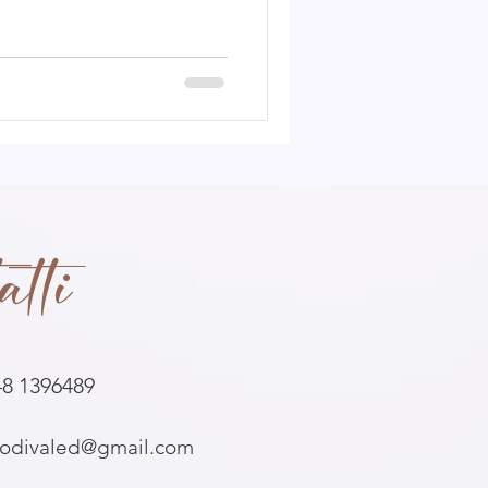
atti
48 1396489
iodivaled@gmail.com