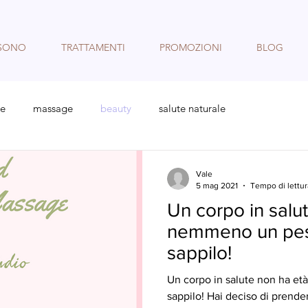
 SONO
TRATTAMENTI
PROMOZIONI
BLOG
re
massage
beauty
salute naturale
Vale
5 mag 2021
Tempo di lettur
Un corpo in salu
nemmeno un peso
sappilo!
Un corpo in salute non ha età
sappilo! Hai deciso di prender