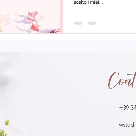
scelto i miei...
Cont
+39 3
wstud